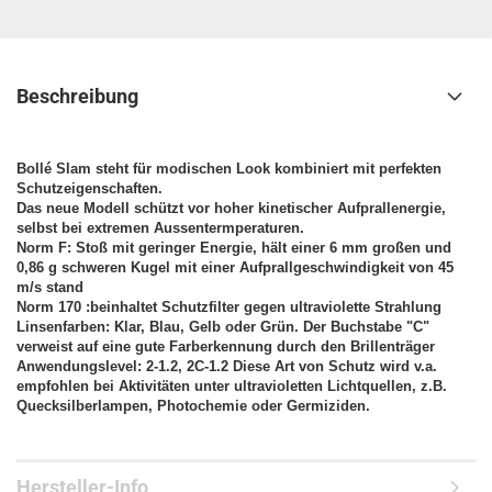
Beschreibung
Bollé Slam steht für modischen Look kombiniert mit perfekten
Schutzeigenschaften.
Das neue Modell schützt vor hoher kinetischer Aufprallenergie,
selbst bei extremen Aussentermperaturen.
Norm F: Stoß mit geringer Energie, hält einer 6 mm großen und
0,86 g schweren Kugel mit einer Aufprallgeschwindigkeit von 45
m/s stand
Norm 170 :beinhaltet Schutzfilter gegen ultraviolette Strahlung
Linsenfarben: Klar, Blau, Gelb oder Grün. Der Buchstabe "C"
verweist auf eine gute Farberkennung durch den Brillenträger
Anwendungslevel: 2-1.2, 2C-1.2 Diese Art von Schutz wird v.a.
empfohlen bei Aktivitäten unter ultravioletten Lichtquellen, z.B.
Quecksilberlampen, Photochemie oder Germiziden.
Hersteller-Info