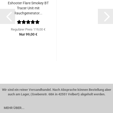
Eshooter Flare Smokey BT
Tracer Unit mit
Rauchgenerator...
Regulärer Preis 119,00 €
Nur 99,00 €
Wir sind ein reiner Versandhandel. Nach Absprache können Bestellung aber
auch am Lager, (Goebenstr. 68A in 42551 Velbert) abgeholt werden.
MEHR ÜBER...