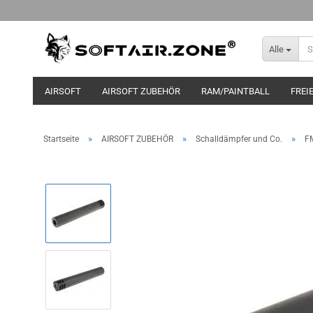
Alle
AIRSOFT
AIRSOFT ZUBEHÖR
RAM/PAINTBALL
FREI
»
»
»
Startseite
AIRSOFT ZUBEHÖR
Schalldämpfer und Co.
F