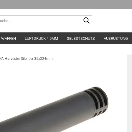
Suche...
E WAFFEN
LUFTDRUCK 4,5MM
SELBSTSCHUTZ
AUSRÜSTUNG
MA Harvester Silencer 35x224mm