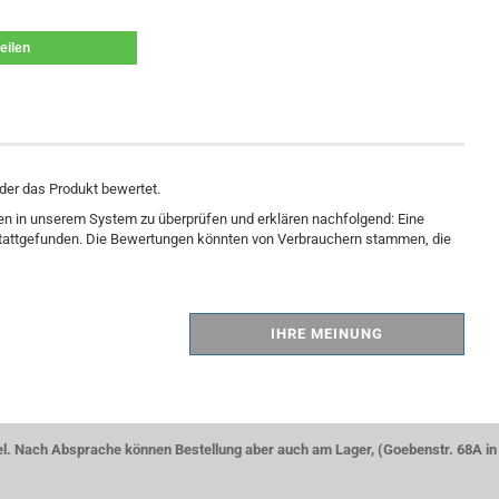
teilen
der das Produkt bewertet.
gen in unserem System zu überprüfen und erklären nachfolgend: Eine
 stattgefunden. Die Bewertungen könnten von Verbrauchern stammen, die
IHRE MEINUNG
el. Nach Absprache können Bestellung aber auch am Lager, (Goebenstr. 68A in