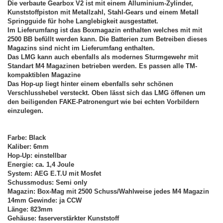
Die verbaute Gearbox V2 ist mit einem Alluminium-Zylinder,
Kunststoffpiston mit Metallzahl, Stahl-Gears und einem Metall
Springguide für hohe Langlebigkeit ausgestattet.
Im Lieferumfang ist das Boxmagazin enthalten welches mit mit
2500 BB befüllt werden kann. Die Batterien zum Betreiben dieses
Magazins sind nicht im Lieferumfang enthalten.
Das LMG kann auch ebenfalls als modernes Sturmgewehr mit
Standart M4 Magazinen betrieben werden. Es passen alle TM-
kompaktiblen Magazine
Das Hop-up liegt hinter einem ebenfalls sehr schönen
Verschlusshebel versteckt. Oben lässt sich das LMG öffenen um
den beiligenden FAKE-Patronengurt wie bei echten Vorbildern
einzulegen.
Farbe: Black
Kaliber: 6mm
Hop-Up: einstellbar
Energie: ca. 1,4 Joule
System: AEG E.T.U mit Mosfet
Schussmodus: Semi only
Magazin: Box-Mag mit 2500 Schuss/Wahlweise jedes M4 Magazin
14mm Gewinde: ja CCW
Länge: 823mm
Gehäuse: faserverstärkter Kunststoff