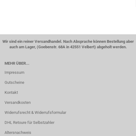
Wir sind ein reiner Versandhandel. Nach Absprache können Bestellung aber
auch am Lager, (Goebenstr. 68A in 42551 Velbert) abgeholt werden.
MEHR ÜBER...
Impressum
Gutscheine
Kontakt
Versandkosten
Widerrufsrecht & Widerrufsformular
DHL Retoure für Selbstzahler
Altersnachweis