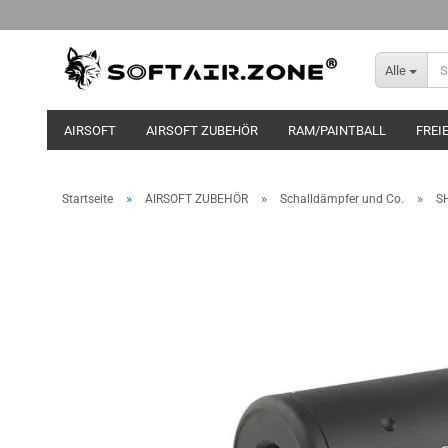
Alle
AIRSOFT
AIRSOFT ZUBEHÖR
RAM/PAINTBALL
FREI
»
»
»
Startseite
AIRSOFT ZUBEHÖR
Schalldämpfer und Co.
SH