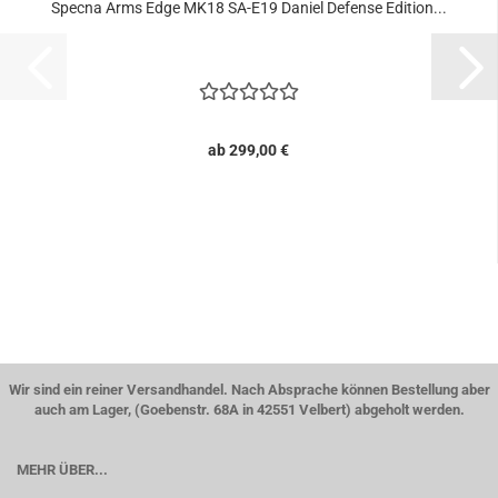
Specna Arms Edge MK18 SA-E19 Daniel Defense Edition...
ab 299,00 €
Wir sind ein reiner Versandhandel. Nach Absprache können Bestellung aber
auch am Lager, (Goebenstr. 68A in 42551 Velbert) abgeholt werden.
MEHR ÜBER...