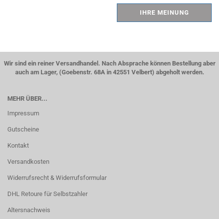
IHRE MEINUNG
Wir sind ein reiner Versandhandel. Nach Absprache können Bestellung aber
auch am Lager, (Goebenstr. 68A in 42551 Velbert) abgeholt werden.
MEHR ÜBER...
Impressum
Gutscheine
Kontakt
Versandkosten
Widerrufsrecht & Widerrufsformular
DHL Retoure für Selbstzahler
Altersnachweis