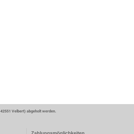
 42551 Velbert) abgeholt werden.
Zahlungsmöglichk
eiten