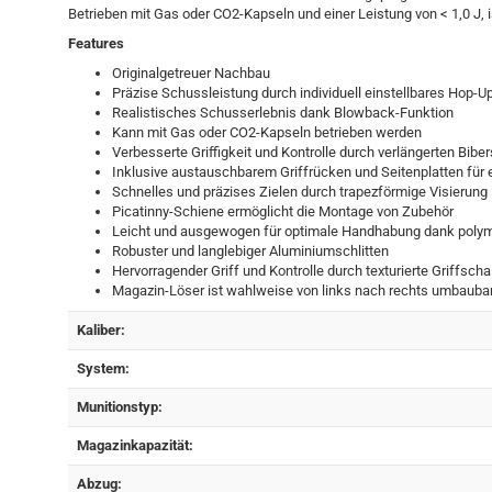
Betrieben mit Gas oder CO2-Kapseln und einer Leistung von < 1,0 J, is
Features
Originalgetreuer Nachbau
Präzise Schussleistung durch individuell einstellbares Hop-U
Realistisches Schusserlebnis dank Blowback-Funktion
Kann mit Gas oder CO2-Kapseln betrieben werden
Verbesserte Griffigkeit und Kontrolle durch verlängerten Bib
Inklusive austauschbarem Griffrücken und Seitenplatten für
Schnelles und präzises Zielen durch trapezförmige Visierung
Picatinny-Schiene ermöglicht die Montage von Zubehör
Leicht und ausgewogen für optimale Handhabung dank pol
Robuster und langlebiger Aluminiumschlitten
Hervorragender Griff und Kontrolle durch texturierte Griffscha
Magazin-Löser ist wahlweise von links nach rechts umbauba
Kaliber:
System:
Munitionstyp:
Magazinkapazität:
Abzug: