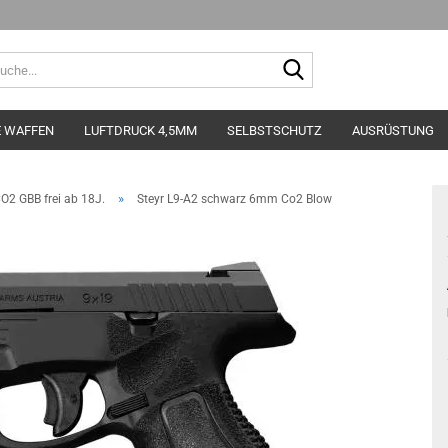
Suche...
E WAFFEN
LUFTDRUCK 4,5MM
SELBSTSCHUTZ
AUSRÜSTUNG
»
CO2 GBB frei ab 18J.
Steyr L9-A2 schwarz 6mm Co2 Blow