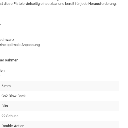
t diese Pistole vielseitig einsetzbar und bereit für jede Herausforderung.
p
erschwanz
 eine optimale Anpassung
ymer Rahmen
len
r
6 mm
Co2 Blow Back
BBs
22 Schuss
Double-Action