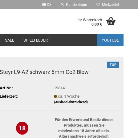
DE
Kundenlogin
Merkzettel
Ihr Warenkorb
0,00 €
SALE
SPIELFELDER
YOUTUBE
TOP
Steyr L9-A2 schwarz 6mm Co2 Blow
Art.Nr.:
19814
Lieferzeit:
ca. 1 Woche
(Ausland abweichend)
Für den Erwerb und Besitz dieses
Produktes, müssen Sie
18
mindestens 18 Jahre alt sein.
Altersnachweis erforderlich!