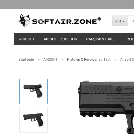
Alle
AIRSOFT
AIRSOFT ZUBEHÖR
RAM/PAINTBALL
FREI
»
»
»
Startseite
AIRSOFT
Pistolen & Revolver ab 18J.
Airsoft 