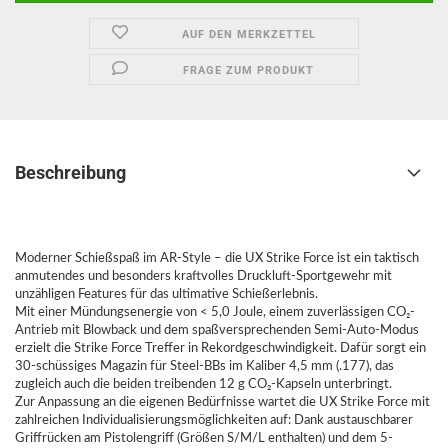
AUF DEN MERKZETTEL
FRAGE ZUM PRODUKT
Beschreibung
Moderner Schießspaß im AR-Style – die UX Strike Force ist ein taktisch
anmutendes und besonders kraftvolles Druckluft-Sportgewehr mit
unzähligen Features für das ultimative Schießerlebnis.
Mit einer Mündungsenergie von < 5,0 Joule, einem zuverlässigen CO₂-
Antrieb mit Blowback und dem spaßversprechenden Semi-Auto-Modus
erzielt die Strike Force Treffer in Rekordgeschwindigkeit. Dafür sorgt ein
30-schüssiges Magazin für Steel-BBs im Kaliber 4,5 mm (.177), das
zugleich auch die beiden treibenden 12 g CO₂-Kapseln unterbringt.
Zur Anpassung an die eigenen Bedürfnisse wartet die UX Strike Force mit
zahlreichen Individualisierungsmöglichkeiten auf: Dank austauschbarer
Griffrücken am Pistolengriff (Größen S/M/L enthalten) und dem 5-