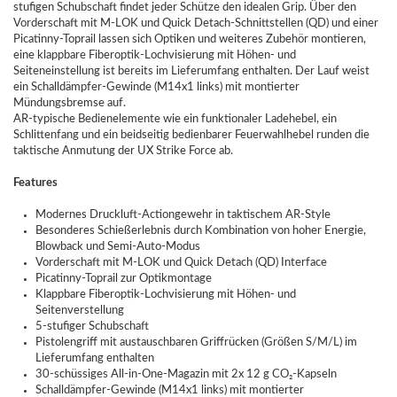
stufigen Schubschaft findet jeder Schütze den idealen Grip. Über den
Vorderschaft mit M-LOK und Quick Detach-Schnittstellen (QD) und einer
Picatinny-Toprail lassen sich Optiken und weiteres Zubehör montieren,
eine klappbare Fiberoptik-Lochvisierung mit Höhen- und
Seiteneinstellung ist bereits im Lieferumfang enthalten. Der Lauf weist
ein Schalldämpfer-Gewinde (M14x1 links) mit montierter
Mündungsbremse auf.
AR-typische Bedienelemente wie ein funktionaler Ladehebel, ein
Schlittenfang und ein beidseitig bedienbarer Feuerwahlhebel runden die
taktische Anmutung der UX Strike Force ab.
Features
Modernes Druckluft-Actiongewehr in taktischem AR-Style
Besonderes Schießerlebnis durch Kombination von hoher Energie,
Blowback und Semi-Auto-Modus
Vorderschaft mit M-LOK und Quick Detach (QD) Interface
Picatinny-Toprail zur Optikmontage
Klappbare Fiberoptik-Lochvisierung mit Höhen- und
Seitenverstellung
5-stufiger Schubschaft
Pistolengriff mit austauschbaren Griffrücken (Größen S/M/L) im
Lieferumfang enthalten
30-schüssiges All-in-One-Magazin mit 2x 12 g CO₂-Kapseln
Schalldämpfer-Gewinde (M14x1 links) mit montierter