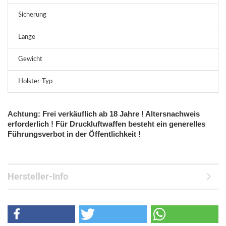
Sicherung
A
Länge
2
Gewicht
6
Holster-Typ
A
Achtung: Frei verkäuflich ab 18 Jahre ! Altersnachweis
erforderlich ! Für Druckluftwaffen besteht ein generelles
Führungsverbot in der Öffentlichkeit !
Hersteller-Info