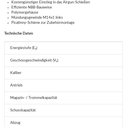
Kostengünstiger Einstieg in das Airgun-Schießen
Effiziente NBB-Bauweise
Polymergehäuse
Mündungsgewinde M14x1 links
Picatinny-Schiene zur Zubehörmontage
Technische Daten
Energiestufe (E₀)
<
Geschossgeschwindigkeit (V₀)
1
Kaliber
4
Antrieb
1
Magazin- / Trommelkapazität
1
Schusskapazität
1
Abzug
D