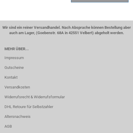
Wir sind ein reiner Versandhandel. Nach Absprache können Bestellung aber
auch am Lager, (Goebenstr. 68A in 42551 Velbert) abgeholt werden.
MEHR ÜBER...
Impressum
Gutscheine
Kontakt
Versandkosten
Widerrufsrecht & Widerrufsformular
DHL Retoure für Selbstzahler
Altersnachweis
AGB